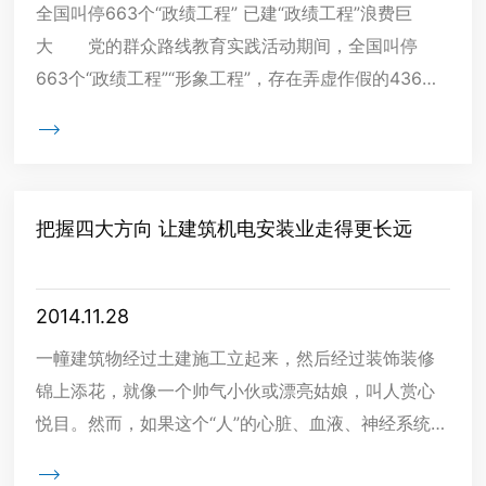
全国叫停663个“政绩工程” 已建“政绩工程”浪费巨
大 党的群众路线教育实践活动期间，全国叫停
663个“政绩工程”“形象工程”，存在弄虚作假的436起
问题中，共有418名个人被查处。 从山西的申维

把握四大方向 让建筑机电安装业走得更长远
2014.11.28
一幢建筑物经过土建施工立起来，然后经过装饰装修
锦上添花，就像一个帅气小伙或漂亮姑娘，叫人赏心
悦目。然而，如果这个“人”的心脏、血液、神经系统经
常出毛病，那么外表的美丽也失去了健康的灵魂。建
